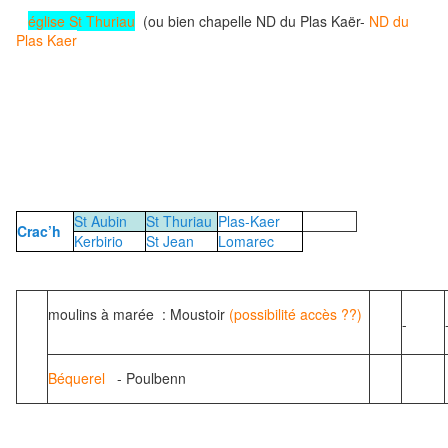
église St Thuriau
(ou bien chapelle ND du Plas Kaër-
ND du
Plas Kaer
St Aubin
St Thuriau
Plas-Kaer
Crac’h
Kerbirio
St Jean
Lomarec
moulins à marée : Moustoir
(possibilité accès ??)
-
Béquerel
- Poulbenn