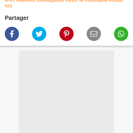
#P43
#56exvoto
#56mégalithes
#arbre 56
#56fontaine
#moulin
#23
Partager