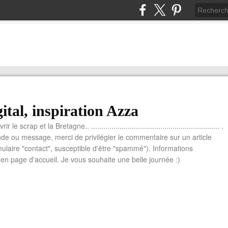
ital, inspiration Azza
le scrap et la Bretagne.. ............................................................... .
e ou message, merci de privilégier le commentaire sur un article
mulaire "contact", susceptible d'être "spammé"). Informations
n page d'accueil. Je vous souhaite une belle journée :)