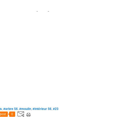
-
-
es
,
#arbre 56
,
#moulin
,
#intérieur 56
,
#23
post
0