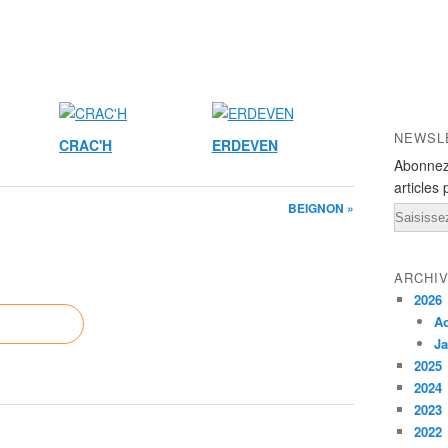
NEWSL
CRAC'H
ERDEVEN
Abonnez
articles 
BEIGNON »
Email
ARCHI
2026
A
Ja
2025
2024
2023
2022