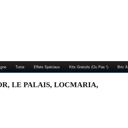
agne
Tutos
Effets Spéciaux
Kits Gratuits (ou Pas !)
Bric À
OR, LE PALAIS, LOCMARIA,