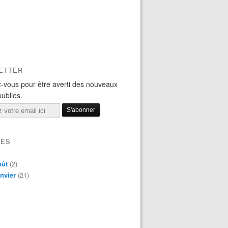
ETTER
-vous pour être averti des nouveaux
publiés.
VES
oût
(2)
nvier
(21)