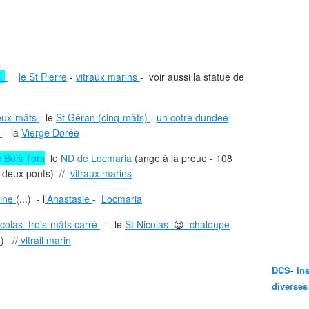
ul
le St Pierre
-
vitraux marins
- voir aussi la statue de
ux-mâts
- le
St Géran (cinq-mâts)
-
un cotre dundee
-
é
- la
Vierge Dorée
 Bois Tors
le
ND de Locmaria
(ange à la proue - 108
 deux ponts) //
vitraux marins
line
(...) - l
'Anastasie
-
Locmaria
icolas trois-mâts carré
- le
St Nicolas
chaloupe
😉
e
) //
vitrail marin
-
DCS
In
diverses