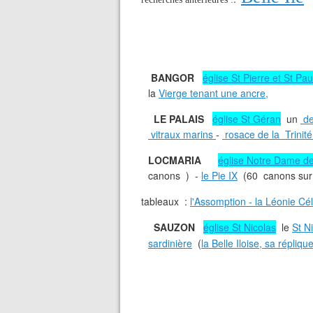
BANGOR
église St Pierre et St Pa
la
Vierge tenant une ancre,
LE PALAIS
église St Géran
un
de
vitraux marins
-
rosace de la Trinit
LOCMARIA
église Notre Dame de
canons ) -
le Pie IX
(60 canons sur
tableaux :
l'Assomption - la Léonie Cé
SAUZON
église St Nicolas
le
St N
sardinière
(
la Belle Iloise, sa répliqu