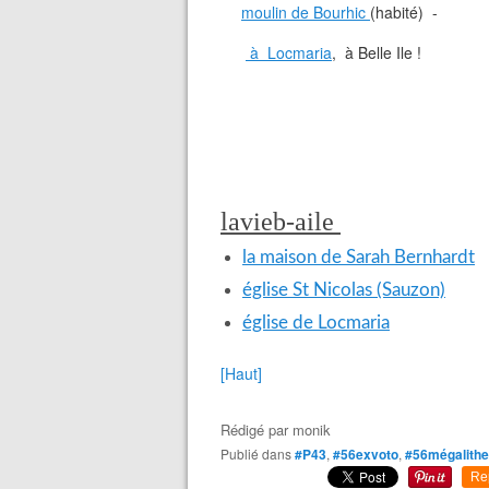
moulin de Bourhic
(habité) -
à Locmaria
, à Belle Ile !
lavieb-aile
la maison de Sarah Bernhardt
église St Nicolas (Sauzon)
église de Locmaria
[Haut]
Rédigé par
monik
Publié dans
#P43
,
#56exvoto
,
#56mégalith
Re