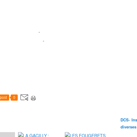
-
-
post
0
-
DCS
In
diverses