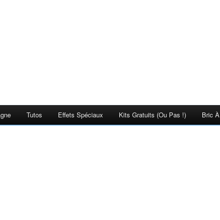
agne
Tutos
Effets Spéciaux
Kits Gratuits (ou Pas !)
Bric À