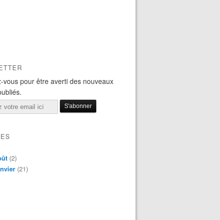
ETTER
-vous pour être averti des nouveaux
publiés.
VES
oût
(2)
nvier
(21)