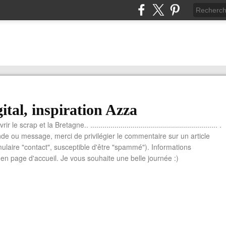
ital, inspiration Azza
le scrap et la Bretagne.. ............................................................... .
e ou message, merci de privilégier le commentaire sur un article
mulaire "contact", susceptible d'être "spammé"). Informations
n page d'accueil. Je vous souhaite une belle journée :)