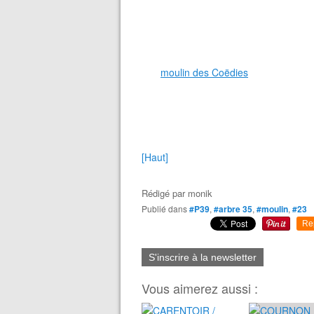
moulin des Coëdies
[Haut]
Rédigé par
monik
Publié dans
#P39
,
#arbre 35
,
#moulin
,
#23
Re
S'inscrire à la newsletter
Vous aimerez aussi :