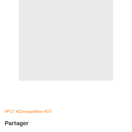
#P17
#22mégalithes
#23
Partager