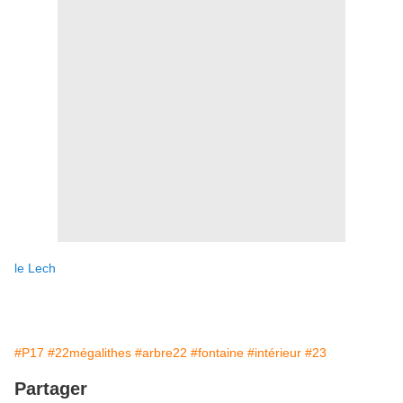
le Lech
#P17
#22mégalithes
#arbre22
#fontaine
#intérieur
#23
Partager