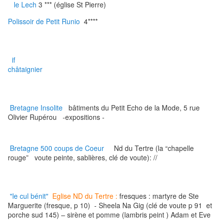
le Lech
3 *** (église St Pierre)
Polissoir de Petit Runio
4****
if
châtaignier
Bretagne Insolite
bâtiments du Petit Echo de la Mode, 5 rue
Olivier Rupérou -expositions -
Bretagne 500 coups de Coeur
Nd du Tertre (la “chapelle
rouge” voute peinte, sablières, clé de voute): //
"le cul bénit"
Eglise ND du Tertre :
fresques : martyre de Ste
Marguerite (fresque, p 10) - Sheela Na Gig (clé de voute p 91 et
porche sud 145) – sirène et pomme (lambris peint ) Adam et Eve