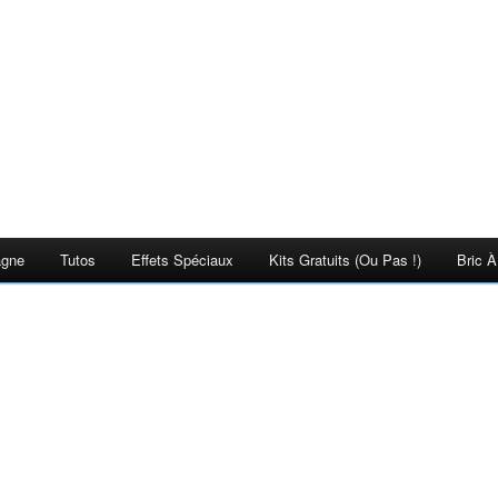
agne
Tutos
Effets Spéciaux
Kits Gratuits (ou Pas !)
Bric À