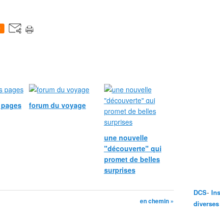
0
s pages
forum du voyage
une nouvelle
"découverte" qui
promet de belles
surprises
-
DCS
In
en chemin »
diverses