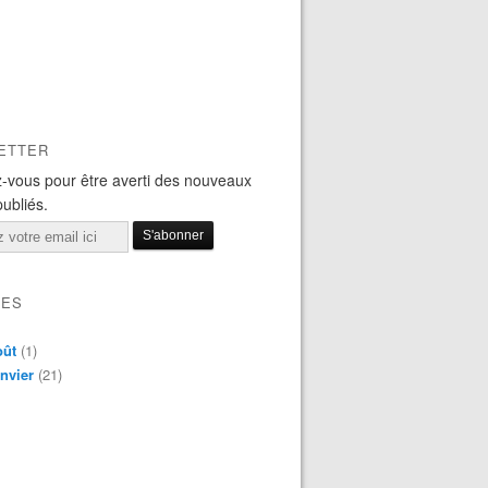
ETTER
-vous pour être averti des nouveaux
publiés.
VES
oût
(1)
nvier
(21)