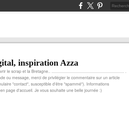
ital, inspiration Azza
le scrap et la Bretagne.. ............................................................... .
e ou message, merci de privilégier le commentaire sur un article
mulaire "contact", susceptible d'être "spammé"). Informations
n page d'accueil. Je vous souhaite une belle journée :)