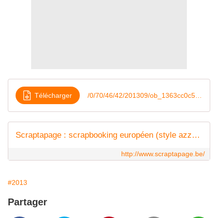
Télécharger
/0/70/46/42/201309/ob_1363cc0c55cf343d1e0cc1fa6f415070_06-scraptapage-bd
Scraptapage : scrapbooking européen (style azza) - exemples de réalisation
http://www.scraptapage.be/
#2013
Partager