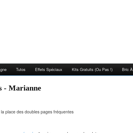
agne
Tutos
Effets Spéciaux
Kits Gratuits (ou Pas !)
Bric À
s - Marianne
 la place des doubles pages fréquentes