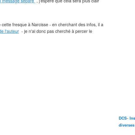
n message séparé
, j'espère que cela sera plus clair
de cette fresque à Narcisse - en cherchant des infos, il a
e l'auteur
- je n'ai donc pas cherché à percer le
-
DCS
In
diverses