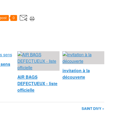
post
0
 sens
invitation à la
AIR BAGS
découverte
DEFECTUEUX - liste
officielle
SAINT DIVY »