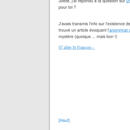
Joelle, j'ai répondu à ta question sur
u
pour toi ?
J'avais transmis l'info sur l'existence 
trouvé un article évoquant l
'anonymat d
mystère (quoique ... mais bon !)
97 allée St François -
[Haut]