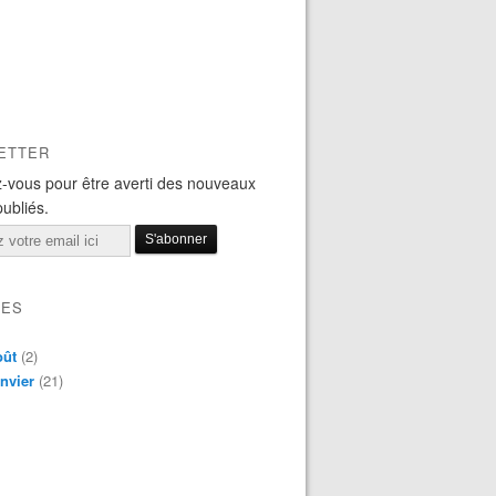
ETTER
-vous pour être averti des nouveaux
publiés.
VES
oût
(2)
nvier
(21)