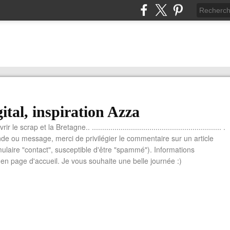
ital, inspiration Azza
le scrap et la Bretagne.. ............................................................... .
e ou message, merci de privilégier le commentaire sur un article
mulaire "contact", susceptible d'être "spammé"). Informations
n page d'accueil. Je vous souhaite une belle journée :)