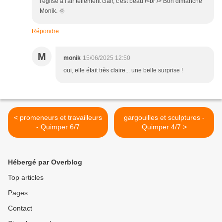
l'église a l'air tellement clair, c'est beau !<br /> Bon dimanche
Monik. 🌞
Répondre
M
monik
15/06/2025 12:50
oui, elle était très claire... une belle surprise !
< promeneurs et travailleurs
gargouilles et sculptures -
- Quimper 6/7
Quimper 4/7 >
Hébergé par Overblog
Top articles
Pages
Contact