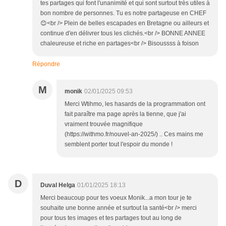
tes partages qui font l'unanimité et qui sont surtout très utiles à
bon nombre de personnes. Tu es notre partageuse en CHEF
😊<br /> Plein de belles escapades en Bretagne ou ailleurs et
continue d'en délivrer tous les clichés.<br /> BONNE ANNEE
chaleureuse et riche en partages<br /> Bisoussss à foison
Répondre
M
monik
02/01/2025 09:53
Merci Wtihmo, les hasards de la programmation ont
fait paraître ma page après la tienne, que j'ai
vraiment trouvée magnifique
(https://withmo.fr/nouvel-an-2025/) .. Ces mains me
semblent porter tout l'espoir du monde !
D
Duval Helga
01/01/2025 18:13
Merci beaucoup pour tes voeux Monik...a mon tour je te
souhaite une bonne année et surtout la santé<br /> merci
pour tous tes images et tes partages tout au long de