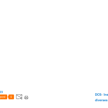
23
-
DCS
In
post
0
diverses