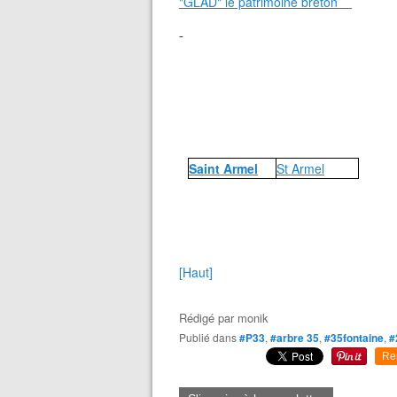
"GLAD" le patrimoine breton
-
Saint Armel
St Armel
[Haut]
Rédigé par
monik
Publié dans
#P33
,
#arbre 35
,
#35fontaine
,
#
Re