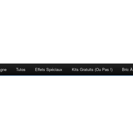
agne
Tutos
Effets Spéciaux
Kits Gratuits (ou Pas !)
Bric À