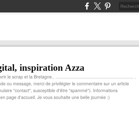
ital, inspiration Azza
le scrap et la Bretagne.. ............................................................... .
e ou message, merci de privilégier le commentaire sur un article
mulaire "contact", susceptible d'être "spammé"). Informations
n page d'accueil. Je vous souhaite une belle journée :)