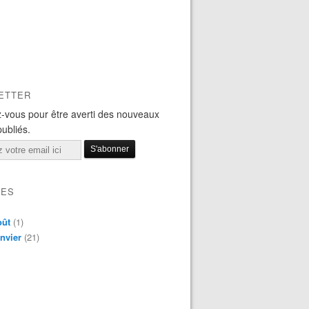
ETTER
-vous pour être averti des nouveaux
publiés.
VES
oût
(1)
nvier
(21)