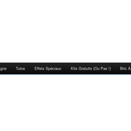
agne
Tutos
Effets Spéciaux
Kits Gratuits (ou Pas !)
Bric À