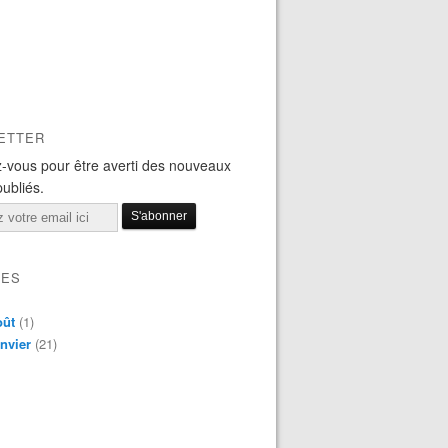
ETTER
-vous pour être averti des nouveaux
publiés.
VES
oût
(1)
nvier
(21)