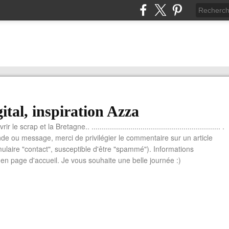
ital, inspiration Azza
le scrap et la Bretagne.. ............................................................... .
e ou message, merci de privilégier le commentaire sur un article
mulaire "contact", susceptible d'être "spammé"). Informations
n page d'accueil. Je vous souhaite une belle journée :)