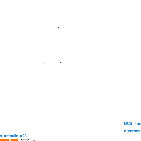
-
-
-
-
-
DCS
In
diverses
es
,
#moulin
,
#23