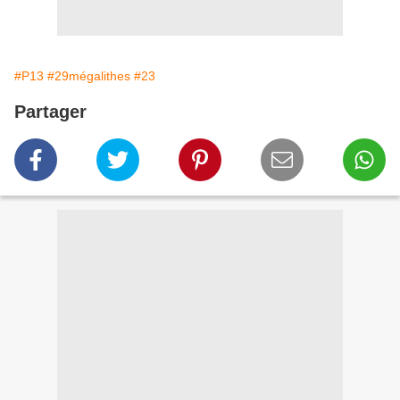
#P13
#29mégalithes
#23
Partager