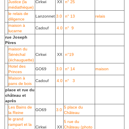
Justice (la
Cirkwi
XX
n° 25
médiathèque)
le relais de
Lanzonnet
3.0
n° 13
relais
diligence
maison à
Cadouf
4.0
n° 9
lucarne
rue Joseph
Pères
maison du
Sénéchal
Cirkwi
XX
n°19
(échauguette)
Hotel des
GO69
3.0
n° 14
maison
Princes
Maison à
Cadouf
4.0
n° 3
pans de bois
place et rue du
château et
après
Les Bains de
5 place du
GO69
3.0
la Reine
Château
le grand
5 rue du
rampart et la
Cirkwi
XX
Château (photo