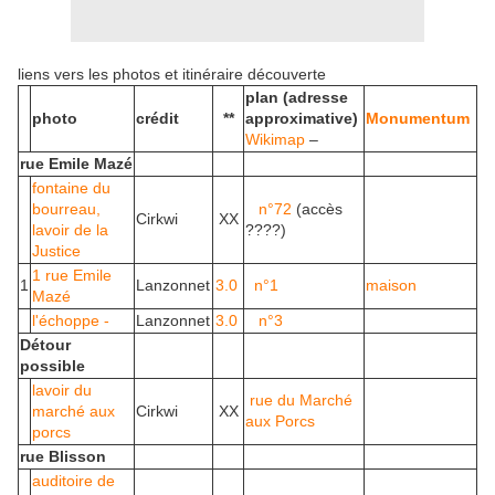
liens vers les photos et itinéraire découverte
plan (adresse
photo
crédit
**
approximative)
Monumentum
Wikimap
–
rue Emile Mazé
fontaine du
bourreau,
n°72
(accès
Cirkwi
XX
lavoir de la
????)
Justice
1 rue Emile
1
Lanzonnet
3.0
n°1
maison
Mazé
l'échoppe -
Lanzonnet
3.0
n°3
Détour
possible
lavoir du
rue du Marché
marché aux
Cirkwi
XX
aux Porcs
porcs
rue Blisson
auditoire de