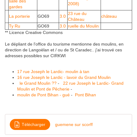
salle des
2008)
gardes
23 rue du
La porterie
GO69
3.0
château
Château
Ty Ru
GO69
3.0
ruelle du Moulin
** Licence Creative Commons
Le dépliant de l'office du tourisme mentionne des moulins, en
direction de Langoëlan et / ou de St Caradec.. j'ai trouvé ces
adresses possibles sur CIRKWI
17 rue Joseph le Lardic- moulin à tan
16 rue Joseph le Lardic - lavoir du Grand Moulin
le Grand Moulin ??
-
22 rue Joseph le Lardic- Grand
Moulin et Pont de Pêcherie
-
moulin de Pont Bihan - gué
-
Pont Bihan
Télécharger
guemene sur scorff