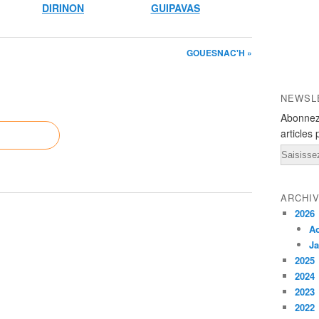
DIRINON
GUIPAVAS
GOUESNAC'H »
NEWSL
Abonnez
articles 
Email
ARCHI
2026
A
Ja
2025
2024
2023
2022