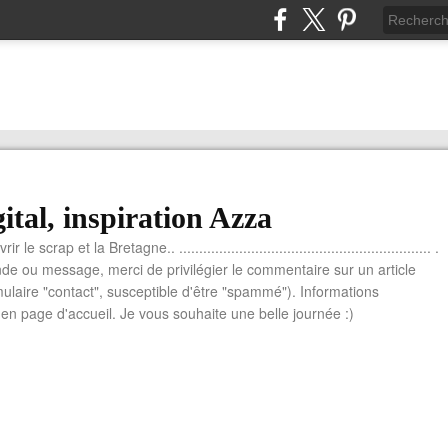
ital, inspiration Azza
le scrap et la Bretagne.. ............................................................... .
e ou message, merci de privilégier le commentaire sur un article
mulaire "contact", susceptible d'être "spammé"). Informations
n page d'accueil. Je vous souhaite une belle journée :)