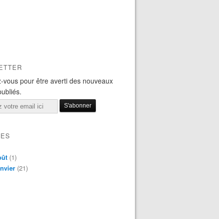
ETTER
-vous pour être averti des nouveaux
publiés.
VES
oût
(1)
nvier
(21)