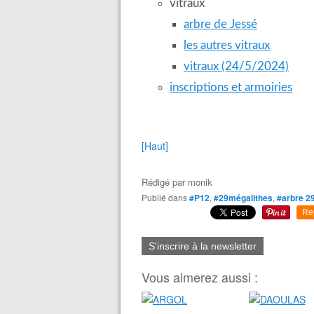
vitraux
arbre de Jessé
les autres vitraux
vitraux (24/5/2024)
inscriptions et armoiries
[Haut]
Rédigé par
monik
Publié dans
#P12
,
#29mégalithes
,
#arbre 2
Re
S'inscrire à la newsletter
Vous aimerez aussi :