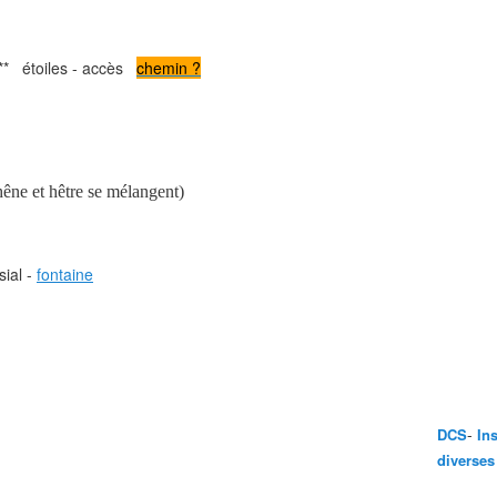
** étoiles - accès
chemin ?
êne et hêtre se mélangent)
sial -
fontaine
-
DCS
In
diverses