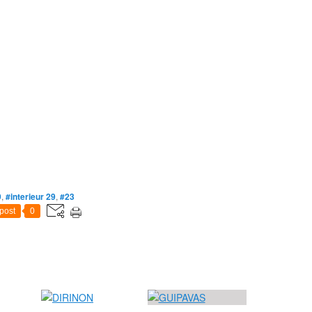
9
,
#interieur 29
,
#23
post
0