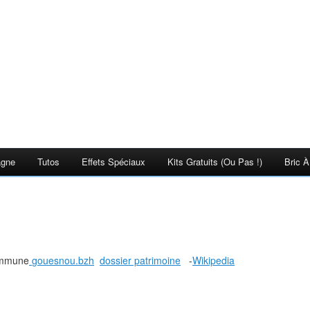
agne
Tutos
Effets Spéciaux
Kits Gratuits (ou Pas !)
Bric À
commune
gouesnou.bzh
dossier patrimoine
-
Wikipedia