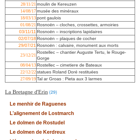
moulin de Kereuzen
28/11/21
musée des minéraux
14/08/17
pont gaulois
18/03/13
Rosnoën – cloches, crossettes, armoiries
01/08/21
03/11/11
Rosnoën – inscriptions lapidaires
02/07/18
Rosnoën – plaques de cocher
29/07/21
Rosnoën : calvaire, monument aux morts
Rostellec – chantier Auguste Tertu, le Rouge-
23/12/21
Gorge
Rostellec – cimetiere de Bateaux
08/04/13
statues Roland Doré restituées
22/12/22
Tal ar Groas : Pieta aux 3 larmes
27/09/19
La Bretagne d'Erin
(29)
Le menhir de Raguenes
L’alignement de Lostmarch
Le dolmen de Rostudel
Le dolmen de Kerdreux