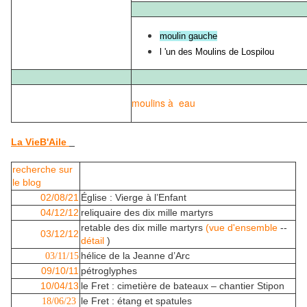
moulin gauche
l 'un des Moulins de Lospilou
moulins à eau
La VieB'Aile
recherche sur
le blog
02/08/21
Église : Vierge à l’Enfant
04/12/12
reliquaire des dix mille martyrs
retable des dix mille martyrs
(vue d'ensemble
--
03/12/12
détail
)
hélice de la Jeanne d’Arc
03/11/15
09/10/11
pétroglyphes
10/04/13
le Fret : cimetière de bateaux – chantier Stipon
le Fret : étang et spatules
18/06/23