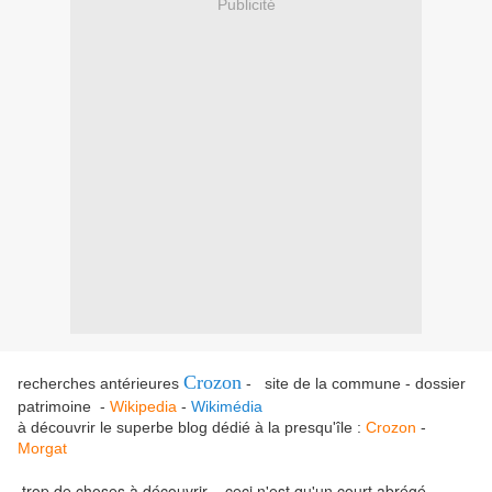
Publicité
Crozon
recherches antérieures
- site de la commune - dossier
patrimoine -
Wikipedia
-
Wikimédia
à découvrir le superbe blog dédié à la presqu'île :
Crozon
-
Morgat
trop de choses à découvrir .. ceci n'est qu'un court abrégé