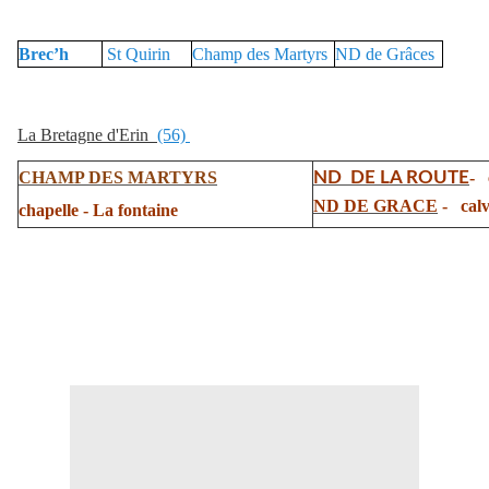
Brec’h
St Quirin
Champ des Martyrs
ND de Grâces
La Bretagne d'Erin
(56)
CHAMP DES MARTYRS
ND DE LA ROUTE
-
ND DE GRACE
-
cal
chapelle -
La fontaine