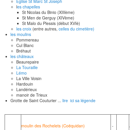
Eglise St Marc St Joseph
l
es chapelles
St Nicolas du Binio (XIIIème)
St Men de Gerguy (XIVème)
St Malo du Plessis (début XVIè)
les croix
(entre autres,
celles du cimetière)
les moulins
Pommereau
Cul Blanc
Bréhaut
les châteaux
Beaurepaire
La Touraille
Lémo
La Ville Voisin
Hardouin
Landérieux
manoir de Trieux
Grotte de Saint Couturier ...
lire ici sa légende
moulin des Rochelets (Coëquidan)
-