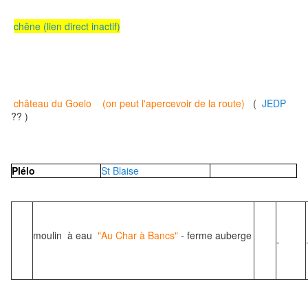
chêne (lien direct inactif)
château du Goelo
(on peut l'apercevoir de la route)
(
JEDP
?? )
Plélo
St Blaise
moulin à eau
"Au Char à Bancs"
- ferme auberge
-