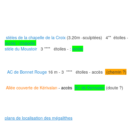
stèles de la chapelle de la Croix
(3.20m -sculptées)
4** étoiles -
accès : chapelle
stèle du Moustoir
3 **** étoiles -
:
accès
AC de Bonnet Rouge
16 m - 3
**** étoiles - accès
(chemin ?)
Allée couverte de Kérivalan
- accès
AC de Kerivalan
(doute ?)
plans de localisation des mégalithes