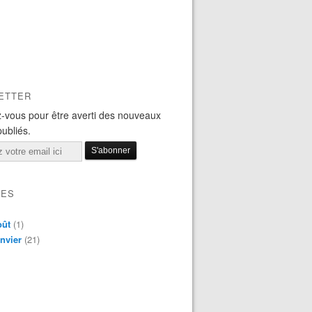
ETTER
-vous pour être averti des nouveaux
publiés.
VES
oût
(1)
nvier
(21)