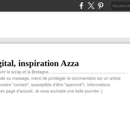
ital, inspiration Azza
le scrap et la Bretagne.. ............................................................... .
e ou message, merci de privilégier le commentaire sur un article
mulaire "contact", susceptible d'être "spammé"). Informations
n page d'accueil. Je vous souhaite une belle journée :)