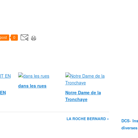
post
0
dans les rues
EN
Notre Dame de la
Tronchaye
LA ROCHE BERNARD »
-
DCS
In
diverses