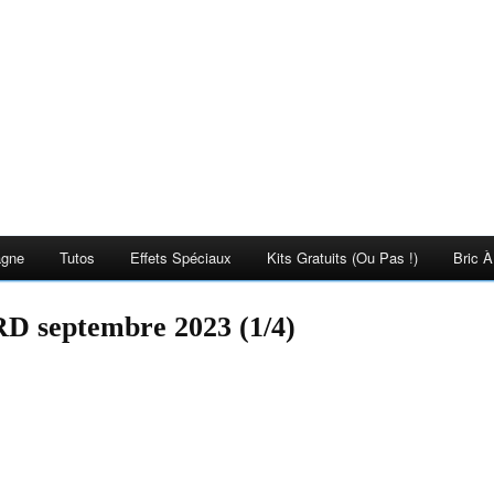
agne
Tutos
Effets Spéciaux
Kits Gratuits (ou Pas !)
Bric À
septembre 2023 (1/4)