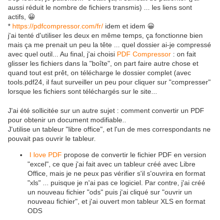
aussi réduit le nombre de fichiers transmis) ... les liens sont
actifs, 😀
*
https://pdfcompressor.com/fr/
idem et idem 😀
j'ai tenté d'utiliser les deux en même temps, ça fonctionne bien
mais ça me prenait un peu la tête ... quel dossier ai-je compressé
avec quel outil... Au final, j'ai choisi
PDF Compressor
: on fait
glisser les fichiers dans la "boîte", on part faire autre chose et
quand tout est prêt, on télécharge le dossier complet (avec
tools.pdf24, il faut surveiller un peu pour cliquer sur "compresser"
lorsque les fichiers sont téléchargés sur le site...
J'ai été sollicitée sur un autre sujet : comment convertir un PDF
pour obtenir un document modifiable..
J'utilise un tableur "libre office", et l'un de mes correspondants ne
pouvait pas ouvrir le tableur.
I love PDF
propose de convertir le fichier PDF en version
"excel", ce que j'ai fait avec un tableur créé avec Libre
Office, mais je ne peux pas vérifier s'il s'ouvrira en format
"xls" ... puisque je n'ai pas ce logiciel. Par contre, j'ai créé
un nouveau fichier "ods" puis j'ai cliqué sur "ouvrir un
nouveau fichier", et j'ai ouvert mon tableur XLS en format
ODS