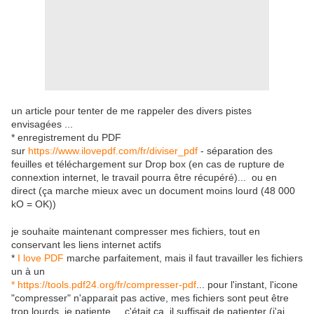
un article pour tenter de me rappeler des divers pistes
envisagées ...
* enregistrement du PDF
sur
https://www.ilovepdf.com/fr/diviser_pdf
- séparation des
feuilles et téléchargement sur Drop box (en cas de rupture de
connextion internet, le travail pourra être récupéré)... ou en
direct (ça marche mieux avec un document moins lourd (48 000
kO = OK))
je souhaite maintenant compresser mes fichiers, tout en
conservant les liens internet actifs
*
I love PDF
marche parfaitement, mais il faut travailler les fichiers
un à un
* https://tools.pdf24.org/fr/compresser-pdf
... pour l'instant, l'icone
"compresser" n'apparait pas active, mes fichiers sont peut être
trop lourds, je patiente... c'était ça, il suffisait de patienter (j'ai