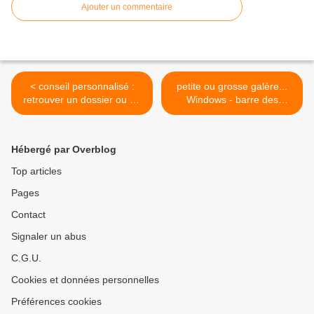
Ajouter un commentaire
< conseil personnalisé :
petite ou grosse galère...
retrouver un dossier ou un
Windows - barre des
document (texte, photo, etc
tâches.. >
Hébergé par Overblog
Top articles
Pages
Contact
Signaler un abus
C.G.U.
Cookies et données personnelles
Préférences cookies