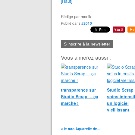
[Haut]
Rédigé par
monik
Publié dans
#2010
Re
S'inscrire à la newsletter
Vous aimerez aussi :
transparence sur
Studio Scrap 
Studio Scrap ... ça
soins intensi
marche !
un logiciel
vieillissant
« le tuto Aquarelle de...