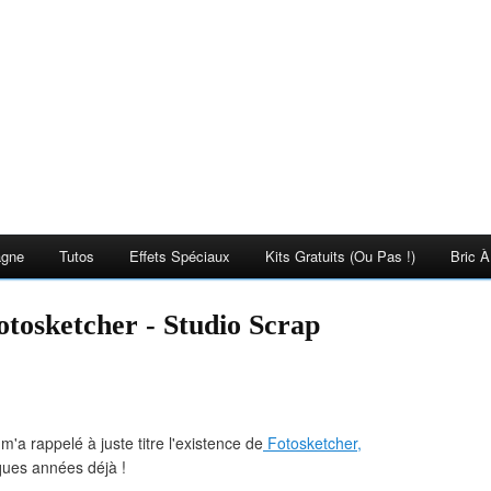
agne
Tutos
Effets Spéciaux
Kits Gratuits (ou Pas !)
Bric À
Fotosketcher - Studio Scrap
'a rappelé à juste titre l'existence de
Fotosketcher,
elques années déjà !