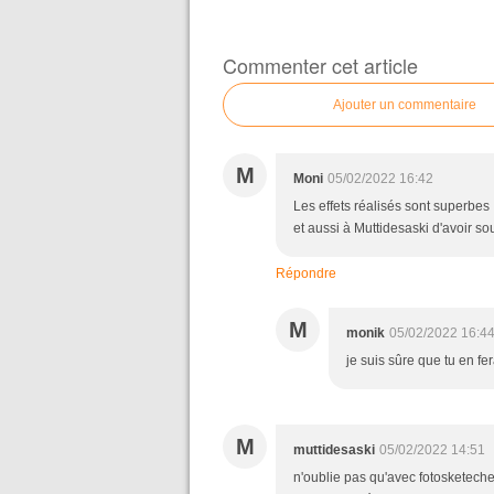
Commenter cet article
Ajouter un commentaire
M
Moni
05/02/2022 16:42
Les effets réalisés sont superbes 
et aussi à Muttidesaski d'avoir sou
Répondre
M
monik
05/02/2022 16:4
je suis sûre que tu en fe
M
muttidesaski
05/02/2022 14:51
n'oublie pas qu'avec fotosketecher