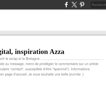
ital, inspiration Azza
le scrap et la Bretagne.. ............................................................... .
e ou message, merci de privilégier le commentaire sur un article
mulaire "contact", susceptible d'être "spammé"). Informations
n page d'accueil. Je vous souhaite une belle journée :)