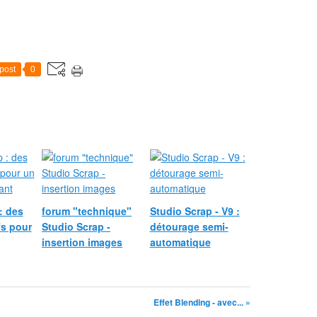
post
0
: des
forum "technique"
Studio Scrap - V9 :
fs pour
Studio Scrap -
détourage semi-
insertion images
automatique
Effet Blending - avec... »