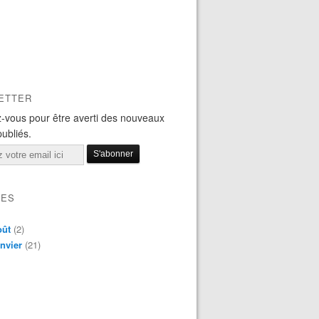
ETTER
-vous pour être averti des nouveaux
publiés.
VES
oût
(2)
nvier
(21)