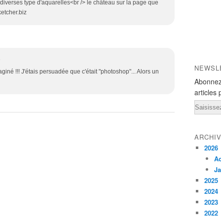
.., diverses type d'aquarelles<br /> le château sur la page que
ketcher.biz
5
NEWSL
aginé !!! J'étais persuadée que c'était "photoshop"... Alors un
Abonnez
articles 
Email
ARCHI
2026
A
Ja
2025
2024
2023
2022