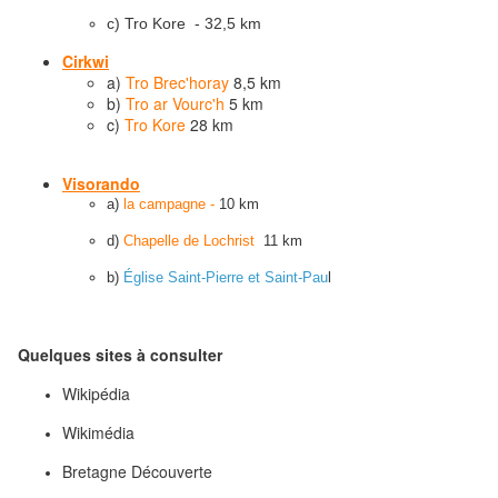
c) Tro Kore - 32,5 km
Cirkwi
a)
Tro Brec'horay
8,5 km
b)
Tro ar Vourc'h
5 km
c)
Tro Kore
28 km
Visorando
a)
la campagne -
10 km
d)
Chapelle de Lochrist
11 km
b)
Église Saint-Pierre et Saint-Pau
l
Quelques sites à consulter
Wikipédia
Wikimédia
Bretagne Découverte