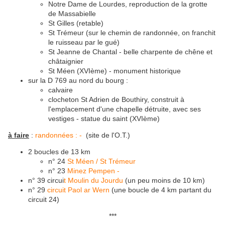
Notre Dame de Lourdes, reproduction de la grotte
de Massabielle
St Gilles (retable)
St Trémeur (sur le chemin de randonnée, on franchit
le ruisseau par le gué)
St Jeanne de Chantal - belle charpente de chêne et
châtaignier
St Méen (XVIème) - monument historique
sur la D 769 au nord du bourg :
calvaire
clocheton St Adrien de Bouthiry, construit à
l'emplacement d'une chapelle détruite, avec ses
vestiges - statue du saint (XVIème)
à faire
:
randonnées : -
(site de l'O.T.)
2 boucles de 13 km
n° 24
St Méen / St Trémeur
n° 23
Minez Pempen -
n° 39 circui
t Moulin du Jourdu
(un peu moins de 10 km)
n° 29
circuit Paol ar Wern
(une boucle de 4 km partant du
circuit 24)
***