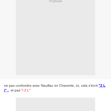
Publicité
ne pas confondre avec Neuillac en Charente, ici, cela s'écrit
"2 L
i" .
.
et pas "
i 2 L
"