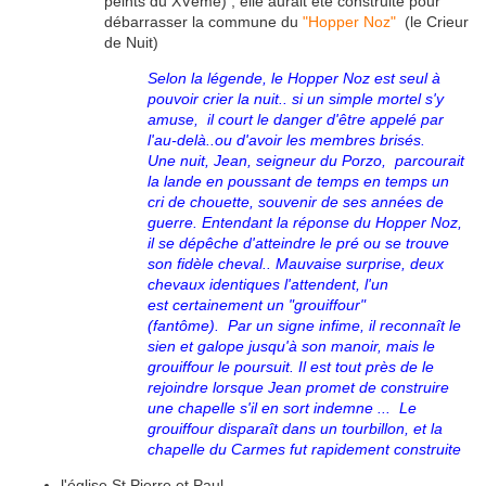
peints du XVème) ; elle aurait été construite pour
débarrasser la commune du
"Hopper Noz"
(le Crieur
de Nuit)
Selon la légende, le Hopper Noz est seul à
pouvoir crier la nuit.. si un simple mortel s'y
amuse, il court le danger d'être appelé par
l'au-delà..ou d'avoir les membres brisés.
Une nuit, Jean, seigneur du Porzo, parcourait
la lande en poussant de temps en temps un
cri de chouette, souvenir de ses années de
guerre. Entendant la réponse du Hopper Noz,
il se dépêche d'atteindre le pré ou se trouve
son fidèle cheval.. Mauvaise surprise, deux
chevaux identiques l'attendent, l'un
est certainement un "grouiffour"
(fantôme). Par un signe infime, il reconnaît le
sien et galope jusqu'à son manoir, mais le
grouiffour le poursuit. Il est tout près de le
rejoindre lorsque Jean promet de construire
une chapelle s'il en sort indemne ... Le
grouiffour disparaît dans un tourbillon, et la
chapelle du Carmes fut rapidement construite
l'église St Pierre et Paul