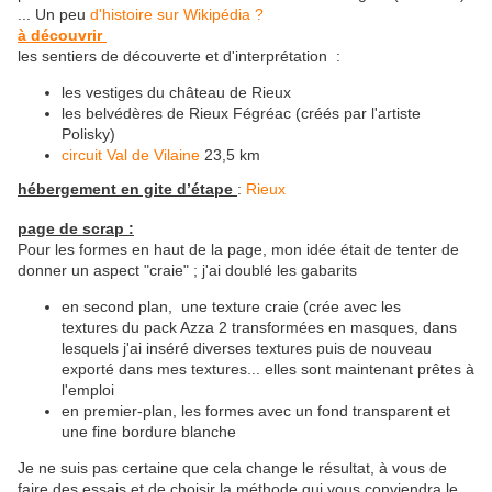
... Un peu
d'histoire sur Wikipédia ?
à découvrir
les sentiers de découverte et d'interprétation :
les vestiges du château de Rieux
les belvédères de Rieux Fégréac (créés par l'artiste
Polisky)
circuit Val de Vilaine
23,5 km
hébergement en gite d’étape
:
Rieux
page de scrap :
Pour les formes en haut de la page, mon idée était de tenter de
donner un aspect "craie" ; j'ai doublé les gabarits
en second plan, une texture craie (crée avec les
textures du pack Azza 2 transformées en masques, dans
lesquels j'ai inséré diverses textures puis de nouveau
exporté dans mes textures... elles sont maintenant prêtes à
l'emploi
en premier-plan, les formes avec un fond transparent et
une fine bordure blanche
Je ne suis pas certaine que cela change le résultat, à vous de
faire des essais et de choisir la méthode qui vous conviendra le