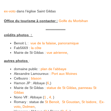
ex-voto
dans l'église Saint Gildas
Office du tourisme à contacter :
Golfe du Morbihan
****************
crédits photos :
Benoit L :
vue de la falaise
,
panoramique
Fab5669 :
la côte
Mairie de St Gildas :
vue aérienne
,
autres photos
:
domaine public :
plan de l'abbaye
Alexandre Lamoureux :
Port aux Moines
Celbusro :
blason
Hamon JP : Abbaye (
6
,)
Mairie de St Gildas :
statue de St Gildas
,
panneau St
Gildas
Nono Vlf : Abbaye (
1
,
4,
)
Romary : statue de
St Benoit,
St Goustan
,
St Isidore,
Ex-
voto
,
Dolmen
,