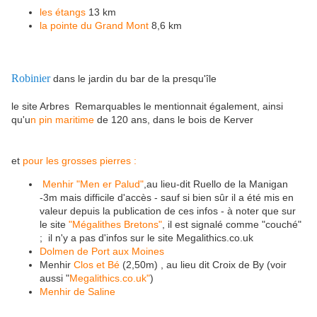
les étangs
13 km
la pointe du Grand Mont
8,6 km
Robinier
dans le jardin du bar de la presqu'île
le site Arbres Remarquables le mentionnait également, ainsi
qu'u
n pin maritime
de 120 ans, dans le bois de Kerver
et
pour les grosses pierres :
Menhir "Men er Palud"
,au lieu-dit Ruello de la Manigan
-3m mais difficile d'accès - sauf si bien sûr il a été mis en
valeur depuis la publication de ces infos - à noter que sur
le site
"Mégalithes Bretons"
, il est signalé comme "couché"
; il n'y a pas d'infos sur le site Megalithics.co.uk
Dolmen de Port aux Moines
Menhir
Clos et Bé
(2,50m) , au lieu dit Croix de By (voir
aussi "
Megalithics.co.uk"
)
Menhir de Saline