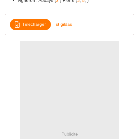
Vigneron : Abbaye (
2
) Pierre (
3
,
5
, )
Télécharger
st gildas
Publicité