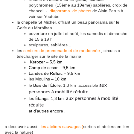
polychromes (15ème au 19ème) sablières, croix de
chancel -
diaporama de photos
de Alain Perus à
voir sur Youtube
la chapelle St Michel, offrant un beau panorama sur le
Golfe du Morbihan
ouverture en juillet et août, les samedis et dimanche
de 15 à 19 h
sculptures, sablières...
les
sentiers de promenade et de randonnée
; circuits à
télécharger sur le site de la mairie
Kerozer – 5,5 km
Camp de cesar – 9,5 km
Landes de Rulliac – 9,5 km
les
Moulins – 10 km
le
Bois de l’Étoile
, 1,3 km accessible
aux
personnes à mobilité réduite
les
Étangs
1,3 km
aux personnes à mobilité
réduite
et d'autres encore .
à découvrir aussi :
les ateliers sauvages (
sorties et ateliers en lien
avec la nature)