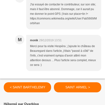
J'ai essayé de contacter le contributeur, sur son site;
mais il faut être abonné. Dommage, car il aurait pu
me donner le point GPS: j'irais sur place<br />
https://commons.wikimedia.org/wiki/User:Fab5669/M
orbihan
M
monik
29/12/2019 13:51
Merci pour ta visite Hespéra ; j'ajoute le château de
Beauregard dans l'article, j'étais "passé à côté" de
l'info, c'est vraiment sympa d'avoir attiré mon
attention dessus ... Plus l'article sera complet, mieux
ce sera :)
< SAINT BARTHELEMY
SAINT ARMEL >
Hébergé par Overblog