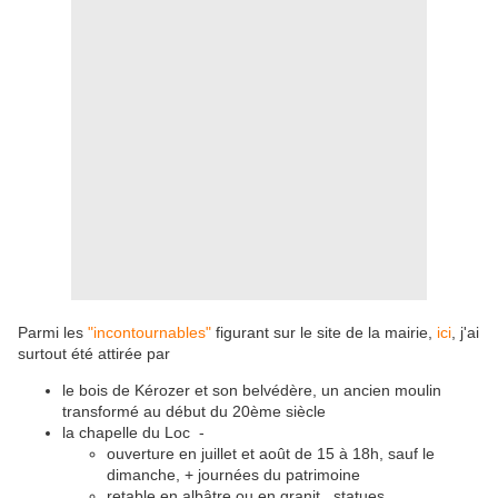
Parmi les
"incontournables"
figurant sur le site de la mairie,
ici
, j'ai
surtout été attirée par
le bois de Kérozer et son belvédère, un ancien moulin
transformé au début du 20ème siècle
la chapelle du Loc -
ouverture en juillet et août de 15 à 18h, sauf le
dimanche, + journées du patrimoine
retable en albâtre ou en granit, statues