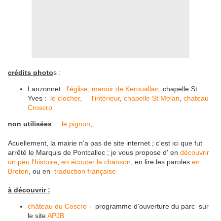
crédits photo
s :
Lanzonnet :
l'église
,
manoir de Kerouallan
, chapelle St
Yves :
le clocher,
l'intérieur
,
chapelle St Melan
,
chateau
Croscro
non utilisées
:
le pignon
,
Acuellement, la mairie n'a pas de site internet ; c'est ici que fut
arrêté le Marquis de Pontcallec ; je vous propose d' en
découvrir
un peu l'histoire
,
en écouter la chanson
, en lire les paroles
en
Breton
, ou en
traduction française
à découvrir :
château du Coscro
- programme d'ouverture du parc sur
le site
APJB