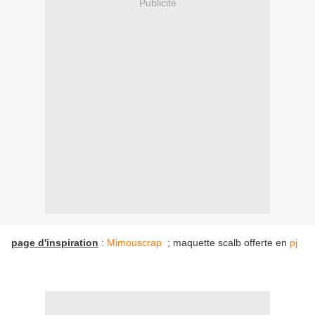
Publicité
page d'inspiration
:
Mimouscrap
; maquette scalb offerte en
pj