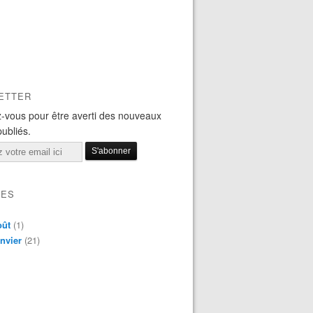
ETTER
-vous pour être averti des nouveaux
publiés.
VES
oût
(1)
nvier
(21)