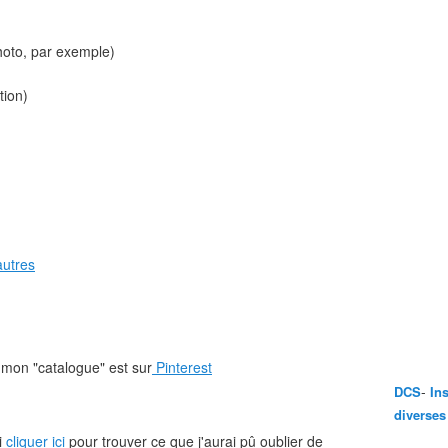
hoto, par exemple)
tion)
autres
, mon "catalogue" est sur
Pinterest
-
DCS
In
diverses
i
cliquer ici
pour trouver ce que j'aurai pû oublier de