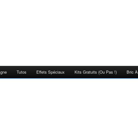
agne
Tutos
Effets Spéciaux
Kits Gratuits (ou Pas !)
Bric À