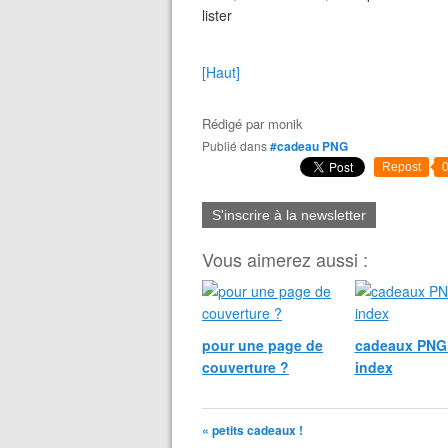
lister
[Haut]
Rédigé par
monik
Publié dans
#cadeau PNG
Repost
S'inscrire à la newsletter
Vous aimerez aussi :
pour une page de
cadeaux PNG 
couverture ?
index
« petits cadeaux !