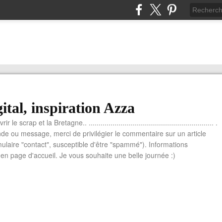
ital, inspiration Azza
le scrap et la Bretagne.. ............................................................... .
e ou message, merci de privilégier le commentaire sur un article
mulaire "contact", susceptible d'être "spammé"). Informations
n page d'accueil. Je vous souhaite une belle journée :)