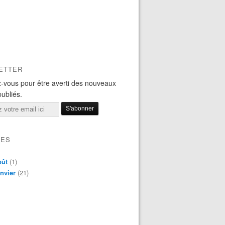
ETTER
-vous pour être averti des nouveaux
publiés.
VES
oût
(1)
nvier
(21)