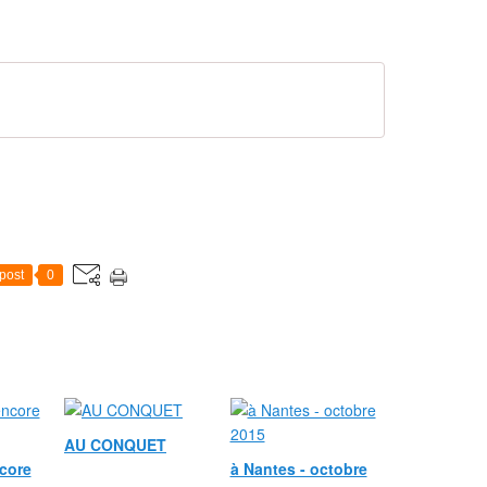
post
0
AU CONQUET
ncore
à Nantes - octobre