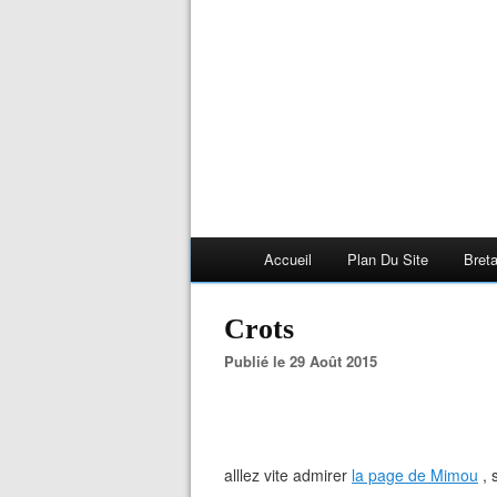
Accueil
Plan Du Site
Bret
Crots
Publié le 29 Août 2015
alllez vite admirer
la page de Mimou
, 