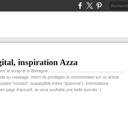
ital, inspiration Azza
le scrap et la Bretagne.. ............................................................... .
e ou message, merci de privilégier le commentaire sur un article
mulaire "contact", susceptible d'être "spammé"). Informations
n page d'accueil. Je vous souhaite une belle journée :)