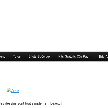
agne
Tutos
Effets Spéciaux
Kits Gratuits (ou Pas !)
Bric À
ses dessins sont tout simplement beaux !