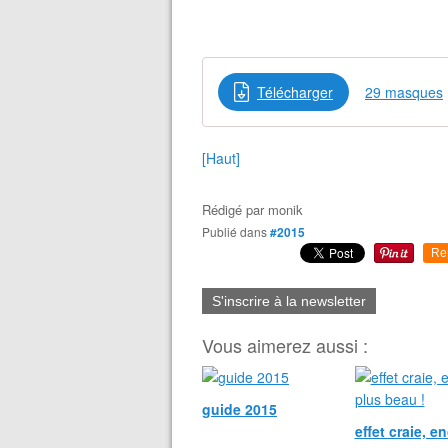
Télécharger
29 masques
[Haut]
Rédigé par
monik
Publié dans
#2015
Re
S'inscrire à la newsletter
Vous aimerez aussi :
guide 2015
effet craie, e