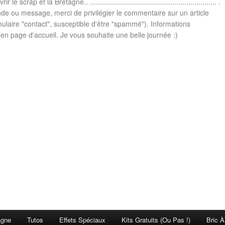
le scrap et la Bretagne.. ............................................................... .
e ou message, merci de privilégier le commentaire sur un article
mulaire "contact", susceptible d'être "spammé"). Informations
n page d'accueil. Je vous souhaite une belle journée :)
agne
Tutos
Effets Spéciaux
Kits Gratuits (ou Pas !)
Bric À