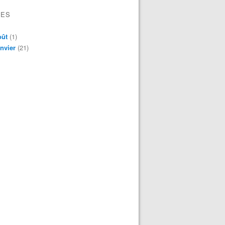
VES
oût
(1)
nvier
(21)