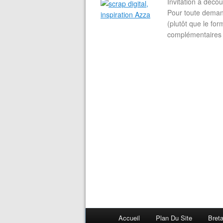
Invitation à découvrir 
Pour toute demand
(plutôt que le for
complémentaires e
Accueil
Plan Du Site
Bret