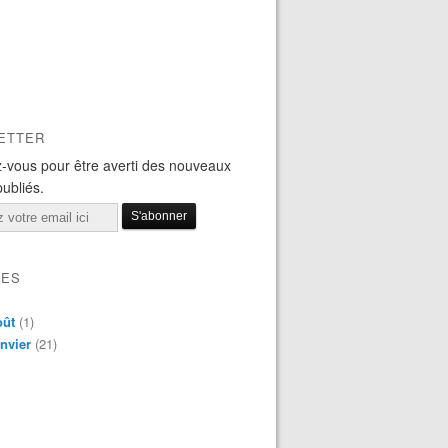
ETTER
-vous pour être averti des nouveaux
publiés.
VES
oût
(1)
nvier
(21)