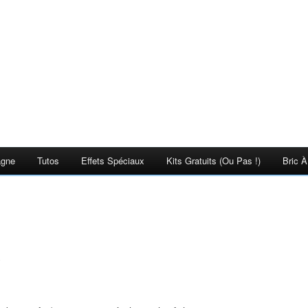
agne
Tutos
Effets Spéciaux
Kits Gratuits (ou Pas !)
Bric À
)