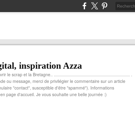
ital, inspiration Azza
le scrap et la Bretagne.. ............................................................... .
e ou message, merci de privilégier le commentaire sur un article
mulaire "contact", susceptible d'être "spammé"). Informations
n page d'accueil. Je vous souhaite une belle journée :)