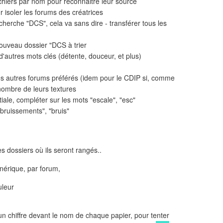
 fichiers par nom pour reconnaitre leur source
 isoler les forums des créatrices
herche "DCS", cela va sans dire - transférer tous les
,
 nouveau dossier "DCS à trier
'autres mots clés (détente, douceur, et plus)
s autres forums préférés (idem pour le CDIP si, comme
nombre de leurs textures
iale, compléter sur les mots "escale", "esc"
bruissements", "bruis"
les dossiers où ils seront rangés..
énérique, par forum,
uleur
s un chiffre devant le nom de chaque papier, pour tenter