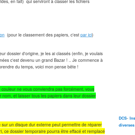
ides, en fait) qui serviront à classer les fichiers
ion
(pour le classement des papiers, c'est
par ici
)
ur dossier d'origine, je les ai classés (enfin, je voulais
 années c'est devenu un grand Bazar ! .. Je commence à
prendre du temps, voici mon pense bête !
couleur ne vous conviendra pas forcément, vous
r nom, et laisser tous les papiers dans leur dossier
-
DCS
In
 sur un disque dur externe peut permettre de réparer
diverses
ri, ce dossier temporaire pourra être effacé et remplacé