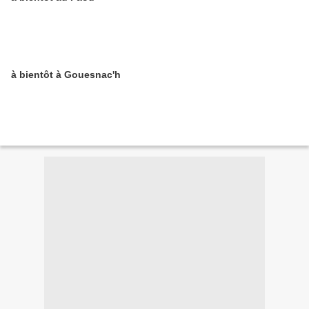
à bientôt à Gouesnac'h