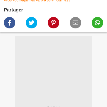
#P36
#56mégalithes
#arbre 56
#moulin
#23
Partager