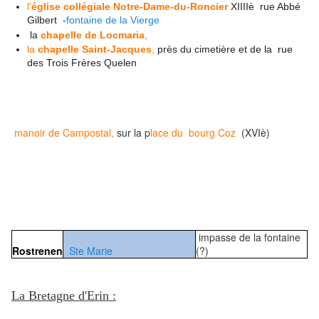
l'
église
collégiale
Notre-Dame-du-Roncier
XIIIIè
rue Abbé
Gilbert -
fontaine de la Vierge
la
chapelle de Locmaria
,
la
chapelle Saint-Jacques
,
près du cimetière et de la rue
des Trois Frères Quelen
manoir de Campostal
,
sur la p
lace du bourg Coz
(XVIè)
impasse de la fontaine
Rostrenen
Ste Marie
(?)
La Bretagne d'Erin :