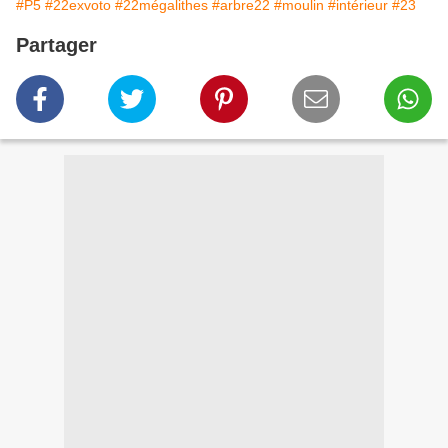
#P5
#22exvoto
#22mégalithes
#arbre22
#moulin
#intérieur
#23
Partager