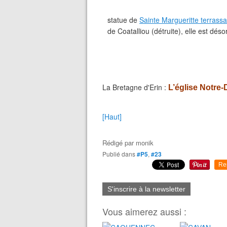
statue de
Sainte Margueritte terrass
de Coatalliou (détruite), elle est dés
La Bretagne d'Erin :
L’église Notre-
[Haut]
Rédigé par
monik
Publié dans
#P5
,
#23
Re
S'inscrire à la newsletter
Vous aimerez aussi :