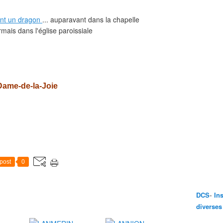
ant un dragon
... auparavant dans la chapelle
ormais dans l'église paroissiale
Dame-de-la-Joie
post
0
-
DCS
In
diverses