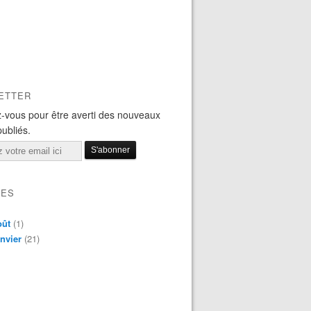
ETTER
-vous pour être averti des nouveaux
publiés.
VES
oût
(1)
nvier
(21)