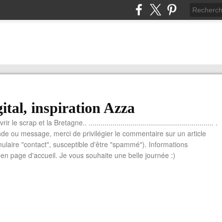
ital, inspiration Azza
le scrap et la Bretagne.. ............................................................... .
e ou message, merci de privilégier le commentaire sur un article
mulaire "contact", susceptible d'être "spammé"). Informations
n page d'accueil. Je vous souhaite une belle journée :)