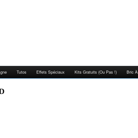
agne
Tutos
Effets Spéciaux
Kits Gratuits (ou Pas !)
Bric À
D