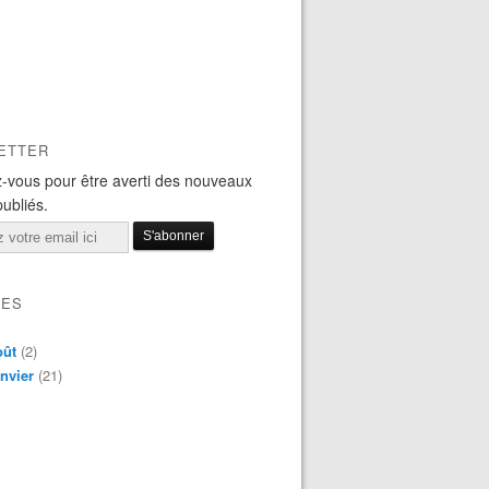
ETTER
-vous pour être averti des nouveaux
publiés.
VES
oût
(2)
nvier
(21)