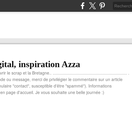
ital, inspiration Azza
le scrap et la Bretagne.. ............................................................... .
e ou message, merci de privilégier le commentaire sur un article
mulaire "contact", susceptible d'être "spammé"). Informations
n page d'accueil. Je vous souhaite une belle journée :)