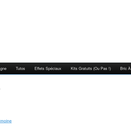
agne
Tutos
Effets Spéciaux
Kits Gratuits (ou Pas !)
Bric À
R
imoine