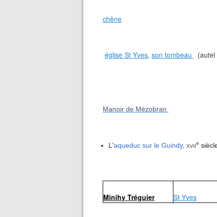
chêne
église St Yves
,
son tombeau
(autel 
Manoir de Mézobran
e
L'
aqueduc sur le Guindy
,
xvii
siècl
Minihy Tréguier
St Yves