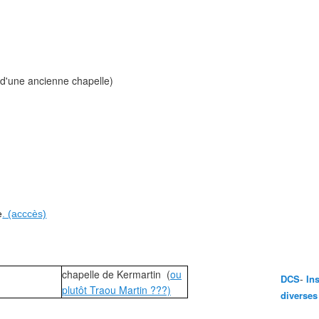
d'une ancienne chapelle)
e
. (acccès)
chapelle de Kermartin (
ou
-
DCS
In
plutôt Traou Martin ???)
diverses