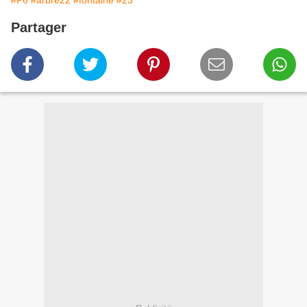
#P6
#arbre22
#fontaine
#23
Partager