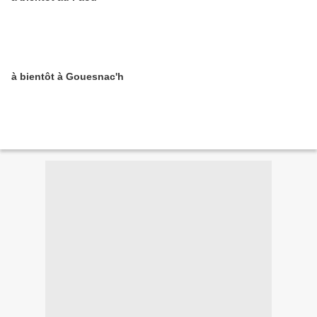
à bientôt à Gouesnac'h