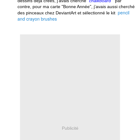
dessins déjà créés, j'avais cherché
"
chalkboard"
par
contre, pour ma carte "Bonne Année", j'avais aussi cherché
pencil
des pinceaux chez DeviantArt et sélectionné le kit
and crayon brushes
Publicité