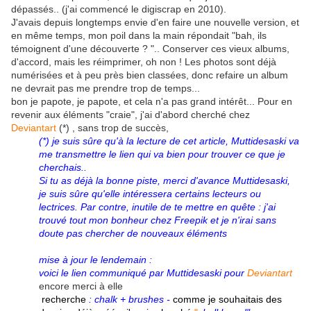
dépassés.. (j'ai commencé le digiscrap en 2010).
J'avais depuis longtemps envie d'en faire une nouvelle version, et
en même temps, mon poil dans la main répondait "bah, ils
témoignent d'une découverte ? ".. Conserver ces vieux albums,
d'accord, mais les réimprimer, oh non ! Les photos sont déjà
numérisées et à peu près bien classées, donc refaire un album
ne devrait pas me prendre trop de temps...
bon je papote, je papote, et cela n'a pas grand intérêt... Pour en
revenir aux éléments "craie", j'ai d'abord cherché chez
Deviantart
(*) , sans trop de succès,
(*) je suis sûre qu'à la lecture de cet article, Muttidesaski va
me transmettre le lien qui va bien pour trouver ce que je
cherchais..
Si tu as déjà la bonne piste, merci d'avance Muttidesaski,
je suis sûre qu'elle intéressera certains lecteurs ou
lectrices. Par contre, inutile de te mettre en quête : j'ai
trouvé tout mon bonheur chez Freepik et je n'irai sans
doute pas chercher de nouveaux éléments
mise à jour le lendemain :
voici le lien communiqué par Muttidesaski pour
Deviantart
encore merci à elle
recherche
: chalk + brushes -
comme je souhaitais des