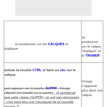
se
positionner
se positionner sur les
CALQUES
et
sur le calque
dupliquer
"dupliqué" et
le
TRAMER
activer la touche
CTRL
et faire un
clic
sur le
calque,
l'image
n'apparait
puis appuyer sur la touche
SUPPR -
l'image
plus dans son
clignote (en totalité ou en partie)
(il semblerait
calque
que cette étape (SUPPR) ne soit pas nécessaire
: c'est peut-être une nouveauté de la nouvelle
version ?)