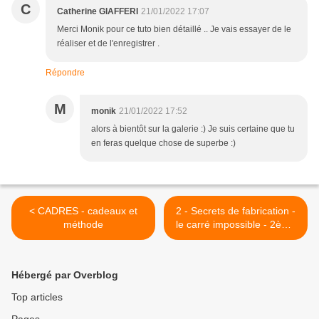
C
Catherine GIAFFERI
21/01/2022 17:07
Merci Monik pour ce tuto bien détaillé .. Je vais essayer de le
réaliser et de l'enregistrer .
Répondre
M
monik
21/01/2022 17:52
alors à bientôt sur la galerie :) Je suis certaine que tu
en feras quelque chose de superbe :)
< CADRES - cadeaux et
2 - Secrets de fabrication -
méthode
le carré impossible - 2ème
version >
Hébergé par Overblog
Top articles