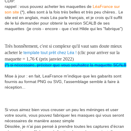
CDIP.
rappel : vous pouvez acheter les maquettes de
LéaFrance sur
son site
(*), elles sont à la fois très belles et très peu chères.. Le
site est en anglais, mais Léa parle français, et je crois qu'il suffit
de le lui demander pour obtenir la version SCALB de ses
maquettes (je crois - encore - que c'est Hilde qui les "fabrique")
Très honnêtement, c'est si complexe qu'il vaut sans doute mieux
template tout prêt chez Léa
!
acheter le
(clic pour arriver sur la
maquette = 1,76 € (prix janvier 2022)
(*) si nécessaire, préciser que vous souhaitez la maquette SCALB
Mise à jour : en fait, LeaFrance m'indique que les gabarits sont
fournis au format PNG ou SVG, l'assemblage semble à faire à
réception...
Si vous aimez bien vous creuser un peu les méninges et user
votre souris, vous pouvez fabriquer les masques qui vous seront
nécessaires de manière assez simple
Désolée, je n'ai pas pensé à prendre toutes les captures d'écran