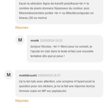
tracer la sélection /ligne de tracé/6 pixel/tracer<br /> le
nombre de pixels donnera l'épaisseur du contour. puis
filtre/ombres/ombre portée <br /> ou filtre/décor/ajouter un
biseau (30-ou moins)
Répondre
M
monik
11/03/2019 10:22
bonjour Nicolas, <br /> Merci pour ce conseil, je
l'ajoute en clair dans le texte et fais une nouvelle
tentative dès que je peux !
M
muttidesaski
10/03/2019 16:37
j'ai lu ton tuto avec attention..une scropine m"ayant posé la
question pour ces stickers, je lui ai fait une réponse dont je
t'envoie copie en MP sur yapluka.biz
Répondre