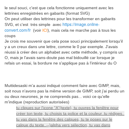
le seul souci, c'est que cela fonctionne uniquement avec les
lettrines enregistrées en gabarits (format SVG)
On peut utiliser des lettrines pour les transformer en gabarits
https://image.online-
SVG, et c'est très simple avec
convert.com/fr
(voir
ICI
), mais cela ne marche pas à tous les
coups
Je crois me souvenir que cela pose souci principalement lorsqu'il
y a un creux dans une lettre, comme le 0 par exemple. J'avais
réussi à créer des un alphabet avec cette méthode, y compris un
O, mais je l'avais sans-doute pas mal bidouillé car lorsque je
refais un essai, la bordure ne s'applique pas à l'intérieur du O
Muttidesaski m'a aussi indiqué comment faire avec GIMP, mais,
soit nous n'avons pas la même version de GIMP, soit j'ai perdu un
ou deux neurones, je ne comprends pas... voici ce qu'elle
m'indique (reproduction autorisées)
tu cliques sur l'icone "A"(texte), tu ouvres la fenêtre pour
créer ton texte, tu choisis ta police et la couleur..tu rédiges..
tu vas dans la fenêtre des calques, tu te poses sur le
calque du texte..--)alpha vers sélection, tu vas dans