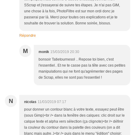
SScrap et j'essayerai de suivre tes étapes. Je n'ai pas GIM,
une chose à la fois, PhotoFiltre est sur mon ordi donc je
passerai par là. Merci pour toutes ces explications et je te
souhaite de trouver la solution. Bonne soirée, bisous.
Répondre
M
monik
15/03/2019 20:30
bonsoir Tatietournesol .. Repose toi bien, c'est
l'essentiel.. Et ne te casse pas la tête avec ces petites
manipulations qui ne font qu'agrémenter des pages
de Scrap, elles ne sont pas l'essentiel !
N
nicolas
11/03/2019 07:17
pour donner un contour blanc à votre texte, essayez peut être
(sous Gimp)<br /> dans la fenêtre des calques: clic droit sur le
calque texte et alpha vers sélection (ça clignote)<br /> définir
la couleur du contour dans la palette des couleurs (on a dit
blanc mais autre..)<br /> puis dans le menu "édition" choisir: