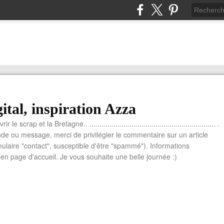
ital, inspiration Azza
le scrap et la Bretagne.. ............................................................... .
e ou message, merci de privilégier le commentaire sur un article
mulaire "contact", susceptible d'être "spammé"). Informations
n page d'accueil. Je vous souhaite une belle journée :)