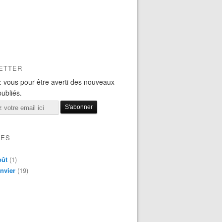
ETTER
-vous pour être averti des nouveaux
publiés.
VES
oût
(1)
nvier
(19)