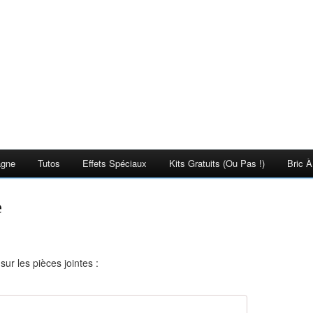
agne
Tutos
Effets Spéciaux
Kits Gratuits (ou Pas !)
Bric À
e
ur les pièces jointes :