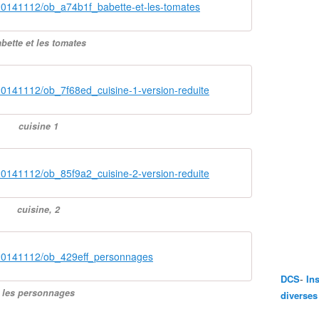
20141112/ob_a74b1f_babette-et-les-tomates
bette et les tomates
20141112/ob_7f68ed_cuisine-1-version-reduite
cuisine 1
20141112/ob_85f9a2_cuisine-2-version-reduite
cuisine, 2
/20141112/ob_429eff_personnages
-
DCS
In
les personnages
diverses