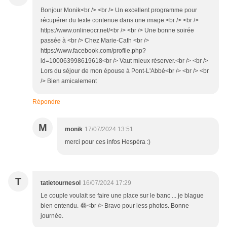
Bonjour Monik<br /> <br /> Un excellent programme pour
récupérer du texte contenue dans une image.<br /> <br />
https://www.onlineocr.net/<br /> <br /> Une bonne soirée
passée à <br /> Chez Marie-Cath <br />
https://www.facebook.com/profile.php?
id=100063998619618<br /> Vaut mieux réserver.<br /> <br />
Lors du séjour de mon épouse à Pont-L'Abbé<br /> <br /> <br
/> Bien amicalement
Répondre
M
monik
17/07/2024 13:51
merci pour ces infos Hespéra :)
T
tatietournesol
16/07/2024 17:29
Le couple voulait se faire une place sur le banc ... je blague
bien entendu. 😂<br /> Bravo pour less photos. Bonne
journée.