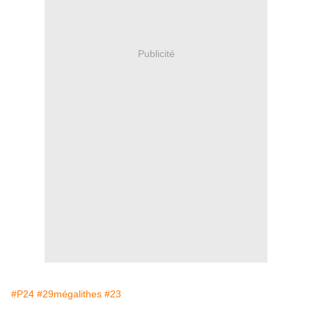
Publicité
#P24
#29mégalithes
#23