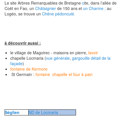
Le site Arbres Remarquables de Bretagne
c
ite, dans l’allée de
Coët en Fao, un
Châtaignier
de 150 ans et
un Charme ;
au
Logéo, se trouve un
Chêne pédonculé.
à découvrir aussi :
le village de Magoirec - maisons en pierre,
lavoir
chapelle Locmaria (
vue générale
,
gargouille
détail de la
façade
)
fontaine de Kermore
St Germain :
fontaine
chapelle et four à pain
Séglien
ND de Locmaria