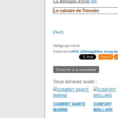
La Bretagne d'Erin
(29)
Le calvaire de Tronoën
[Haut]
Rédigé par
monik
Publié dans
#P24
,
#29mégalithes
,
#coup de
Repost
S'inscrire à la newsletter
Vous aimerez aussi :
COMBRIT SAINTE
CONFORT
MARINE
MEILLARS