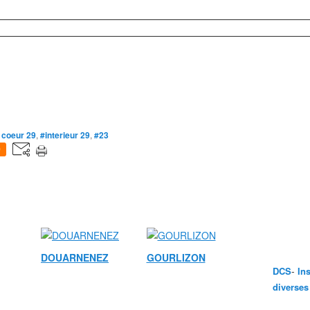
 coeur 29
,
#interieur 29
,
#23
0
DOUARNENEZ
GOURLIZON
-
DCS
In
diverses