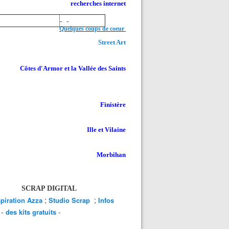
recherches internet
- -
Quelques coups de coeur
Street Art
Côtes d'Armor et la Vallée des Saints
Finistère
Ille et Vilaine
Morbihan
SCRAP DIGITAL
;
;
spiration Azza
Studio Scrap
Infos
-
-
des kits gratuits