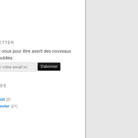
ETTER
-vous pour être averti des nouveaux
publiés.
VES
oût
(2)
nvier
(21)